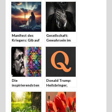
Manifest des
Gesellschaft:
Kriegers: Gib auf
Gewahrsein im
– und erkenne,
Alltag
wer du wirklich
bist!
Die
Donald Trump:
inspirierendsten
Heilsbringer,
Zitate von
QAnon und
Terence McKenna
Adrenochrom