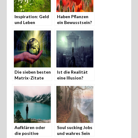
Inspiration: Geld
Haben Pflanzen
und Leben
ein Bewusstsein?
Die sieben besten
Ist die Realität
Matrix-Zitate
eine Illusion?
Aufklären oder
Soul sucking Jobs
die positive
und wahres Sein