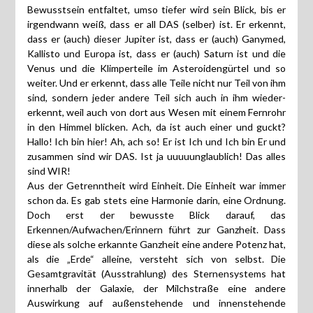
Bewusstsein entfaltet, umso tiefer wird sein Blick, bis er
irgendwann weiß, dass er all DAS (selber) ist. Er erkennt,
dass er (auch) dieser Jupiter ist, dass er (auch) Ganymed,
Kallisto und Europa ist, dass er (auch) Saturn ist und die
Venus und die Klimperteile im Asteroidengürtel und so
weiter. Und er erkennt, dass alle Teile nicht nur Teil von ihm
sind, sondern jeder andere Teil sich auch in ihm wieder-
erkennt, weil auch von dort aus Wesen mit einem Fernrohr
in den Himmel blicken. Ach, da ist auch einer und guckt?
Hallo! Ich bin hier! Ah, ach so! Er ist Ich und Ich bin Er und
zusammen sind wir DAS. Ist ja uuuuunglaublich! Das alles
sind WIR!
Aus der Getrenntheit wird Einheit. Die Einheit war immer
schon da. Es gab stets eine Harmonie darin, eine Ordnung.
Doch erst der bewusste Blick darauf, das
Erkennen/Aufwachen/Erinnern führt zur Ganzheit. Dass
diese als solche erkannte Ganzheit eine andere Potenz hat,
als die „Erde“ alleine, versteht sich von selbst. Die
Gesamtgravität (Ausstrahlung) des Sternensystems hat
innerhalb der Galaxie, der Milchstraße eine andere
Auswirkung auf außenstehende und innenstehende