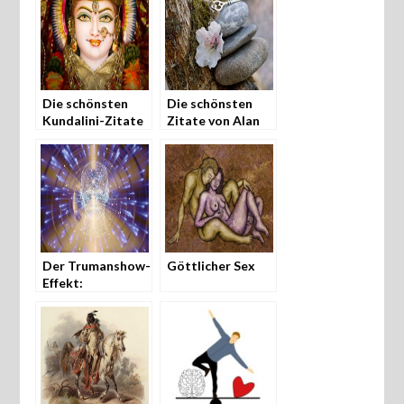
Die schönsten
Die schönsten
Kundalini-Zitate
Zitate von Alan
von Carl Gustav
Watts
Jung
Der Trumanshow-
Göttlicher Sex
Effekt:
Aufwachen aus
einer
Realitätssimulation