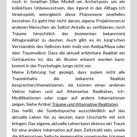
noch in Jonathan Dilas Modell um Archetypen, um ein
kollektives Unbewusstsein, das irgend in das Alltags-Ich
hineinspielt, wenngleich diese Phänomene zweifellos
bestehen. Es geht hier nicht darum, eigene Projektionen in
anderen Menschen als Selbst-Anteile zu verifizieren, noch
Träume hinsichtlich der (momentan bekannten)
Alltagsrealität zu deuten. Auch gibt es im Jung’schen
Verständnis des Selbstes kein Indiz von Avidya/Maya oder
dem Traumselbst. Dass die aktuell erfahrbare Realität ein
Geträumtes ist, das als Illusion erkannt werden kann,
kommt in der Psychologie Jungs nicht vor.
Meine Erfahrung hat gezeigt, dass zudem nicht alle
Trauminhalte die bekannte Realität
besprechen/thematisieren, sie können einen anderen
Vektor haben und auf Alternative Realitäten, Ich-
Modifikationen oder sogar auf andere Inkarnationen
zeigen. Siehe Artikel
Träume und Alternative Realitäten
.
Das heißt, die Symbolsprache ausschließlich auf das
aktuelle Leben hin zu deuten, kann Unschärfe mit sich
bringen. Das eigene, aktuelle Leben kann ebenso ein Traum
für eine andere Inkarnation auf dem Zeitstrahl sein, sowie
die Alternativen Selbste gegenseitig voneinander träumen