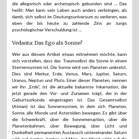
die allegorisch oder archetypisch gebunden sind … Das
heißt: Man kann sein Leben auch anders verbringen, als
damit, sich selbst im Deutungsuniversum zu verlieren, was
eben der bis heute zu zahlende Zins an Jungs
psychologischer Verschuldung ist …
Vedanta: Das Ego als Sonne?
Wer aus diesem Artikel etwas mitnehmen möchte, kann
sich vorstellen, dass das Traumselbst die Sonne in einem
Sternensystem ist. Die Sonne wird von Planeten umkreist.
Dies sind Merkur, Erde, Venus, Mars, Jupiter, Saturn,
Uranos, Neptun und Pluto. Einer dieser Planeten, nennen
wir ihn „Erde“, ist die aktuelle bekannte Inkarnation, die
jetzt gerade den Vor- und Zunamen trägt, der in der
Geburtsurkunde eingetragen ist. Das Gesamtselbst
(Atman) ist das Sonnensystem, in dem sich Planeten,
Sonne, alle Monde und Asteroiden bewegen. Es gibt über
die Schwerkraft, über die Sonneneruption, über die
Planetenbahnen, über Bewegung, über Licht und
Dunkelheit permanenten Austausch untereinander. Saturn
wirk auf Jupiter, Jupiter auf Mars, der Mond wirkt auf die