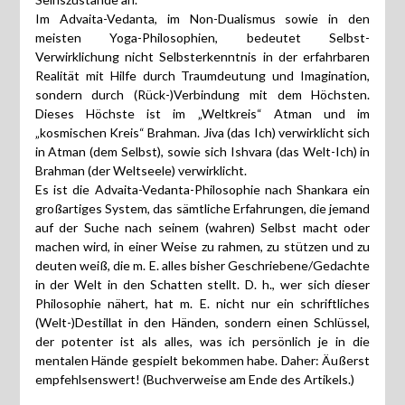
Im Advaita-Vedanta, im Non-Dualismus sowie in den
meisten Yoga-Philosophien, bedeutet Selbst-
Verwirklichung nicht Selbsterkenntnis in der erfahrbaren
Realität mit Hilfe durch Traumdeutung und Imagination,
sondern durch (Rück-)Verbindung mit dem Höchsten.
Dieses Höchste ist im „Weltkreis“ Atman und im
„kosmischen Kreis“ Brahman. Jiva (das Ich) verwirklicht sich
in Atman (dem Selbst), sowie sich Ishvara (das Welt-Ich) in
Brahman (der Weltseele) verwirklicht.
Es ist die Advaita-Vedanta-Philosophie nach Shankara ein
großartiges System, das sämtliche Erfahrungen, die jemand
auf der Suche nach seinem (wahren) Selbst macht oder
machen wird, in einer Weise zu rahmen, zu stützen und zu
deuten weiß, die m. E. alles bisher Geschriebene/Gedachte
in der Welt in den Schatten stellt. D. h., wer sich dieser
Philosophie nähert, hat m. E. nicht nur ein schriftliches
(Welt-)Destillat in den Händen, sondern einen Schlüssel,
der potenter ist als alles, was ich persönlich je in die
mentalen Hände gespielt bekommen habe. Daher: Äußerst
empfehlsenswert! (Buchverweise am Ende des Artikels.)