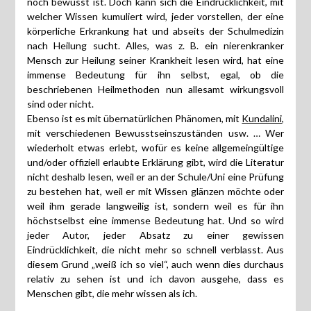
noch bewusst ist. Doch kann sich die Eindrücklichkeit, mit
welcher Wissen kumuliert wird, jeder vorstellen, der eine
körperliche Erkrankung hat und abseits der Schulmedizin
nach Heilung sucht. Alles, was z. B. ein nierenkranker
Mensch zur Heilung seiner Krankheit lesen wird, hat eine
immense Bedeutung für ihn selbst, egal, ob die
beschriebenen Heilmethoden nun allesamt wirkungsvoll
sind oder nicht.
Ebenso ist es mit übernatürlichen Phänomen, mit
Kundalini
,
mit verschiedenen Bewusstseinszuständen usw. … Wer
wiederholt etwas erlebt, wofür es keine allgemeingültige
und/oder offiziell erlaubte Erklärung gibt, wird die Literatur
nicht deshalb lesen, weil er an der Schule/Uni eine Prüfung
zu bestehen hat, weil er mit Wissen glänzen möchte oder
weil ihm gerade langweilig ist, sondern weil es für ihn
höchstselbst eine immense Bedeutung hat. Und so wird
jeder Autor, jeder Absatz zu einer gewissen
Eindrücklichkeit, die nicht mehr so schnell verblasst. Aus
diesem Grund „weiß ich so viel“, auch wenn dies durchaus
relativ zu sehen ist und ich davon ausgehe, dass es
Menschen gibt, die mehr wissen als ich.