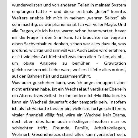
wundervollsten und von anderen Teilen in meinem System
empfangen hatte – und diese erstmals „lesen“ konnte.
Weiters erlebte ich mich in meinem „wahren Selbst“ als
sehr mächtig, es war phänomenal. Ich war voller Magie. Und
alle Fragen, die ich hatte, waren schon beantwortet, bevor
mir die Frage in den Sinn kam. Ich brauchte nur vage an
einen Sachverhalt zu denken, schon war alles dazu da, was
profund, wichtig und sinnvoll war. Auch Liebe wird erfahren,
es ist wie eine Art Klebstoff zwischen allen Teilen, als ob –
um obige Analogie zu bemühen – Gravitation
gleichzusetzen mit Liebe wäre, weil erst Liebe alles ordnet,
auf den Bahnen hält und zusammenführt.
Was auch geschehen kann, was ich angeschnuppert aber
nicht erfahren habe, ist ein Wechsel auf vertikaler Ebene in
ein Alternatives Selbst, in eine andere Ich-Modifikation. Es
kann ein Wechsel dauerhaft oder temporär sein. Insofern
ich als Ich-Variante besser bin, vielleicht fortgeschrittener,
vitaler, finanziell völlig frei, wäre ein Wechsel kein Drama,
doch eben dies kann auch misslingen, insofern man es
schlechter trifft. Freunde, Familie, Arbeitskollegen,
Wohnort, Gesundheitszustand, alles kann verändert sein.