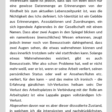
Interessant dabei ist jedoch, dass das Ich eben doch nur
eine gewisse Datenmenge an Erinnerungen von der
Kindheit bis zum aktuellen Lebenszeitpunkt ist, was die
Nichtigkeit des Ichs definiert. Ich-Identität ist ein Gebilde
aus Erinnerungen, Assoziationen und Zuordnungen, ein
sich irgendwie Agierendes in der Gesellschaft mit einem
Namen. Dass aber zwei Augen in den Spiegel blicken und
ein namenloses (menschliches) Wesen erkennen, zeugt
jedoch immer noch von Bewusstsein dahingehend, dass
zwei Augen sehen, die etwas wahrnehmen können und
dass innerlich trotzdem sehr viel stattfinden kann. Solange
etwas Wahrnehmendes existiert, gibt es auch
Bewusstsein. Wer also schon Probleme hat, weil er nicht
mehr weiß, wer er ist, wenn er seine Arbeit verliert, seinen
persönlichen Status oder weil er Ansehen/Ruhm etc.
verliert, für den kann – und das meine ich ironisch – die
Erfahrung gänzlichen Ich-Verlustes heilsam sein: Der
Verlust des Arbeitsplatzes in Verbindung mit der Rolle am
Arbeitsplatz ist eine Lappalie gegen vollständigen Ich-
Verlust.
Abgesehen davon war es aber dieser dissoziierte Zustand,
in welchem ich die intensivsten und nachdrücklichsten,