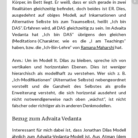
Körper, im Bett liegt. Er weiß, dass er sich gerade in zwei
Realitäten gleichzeitig befindet, doch beides ist ER. Dies,
ausgedehnt auf obiges Modell, auf Inkarnationen und
Alternative Selbste bis zum Traumselbst, heißt „Ich bin
DAS“. Erfahren wird, all DAS gleichzeitig zu sein. Im Advaita
Vedanta hat „Ich bin DAS“ übrigens den gleichen
(Meditations-)Charakter, wie es die „I am Teachings“
haben, bzw. die „Ich-Bin-Lehre“ von
Ramana Maharshi
hat.
Anm.: Um im Modell lt. Dilas zu bleiben, spreche ich von
vertikalen und horizontalen Ebenen. Dies ist weniger
hierarchisch als modellhaft zu verstehen. Wer sich z. B.
„Ich-Modifikationen“ (Alternative Selbste) nebengeordnet
vorstellt und die Ganzheit des Selbstes als große
Erweiterung versteht, die sich horizontal ausdehnt und
nicht notwendigerweise nach oben „wächst“, ist nicht
falscher oder richtiger als in anderen Denkmodellen.
Bezug zum Advaita Vedanta
Interessant für mich dabei ist, dass Jonathan Dilas Modell
ähnlich zum Advaita-Vedanta-Modell ist. Aus Atman (dem