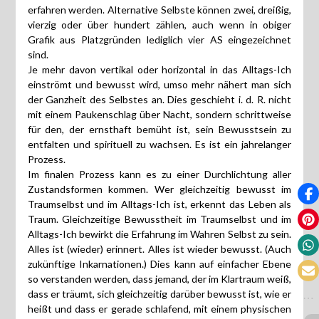
erfahren werden. Alternative Selbste können zwei, dreißig,
vierzig oder über hundert zählen, auch wenn in obiger
Grafik aus Platzgründen lediglich vier AS eingezeichnet
sind.
Je mehr davon vertikal oder horizontal in das Alltags-Ich
einströmt und bewusst wird, umso mehr nähert man sich
der Ganzheit des Selbstes an. Dies geschieht i. d. R. nicht
mit einem Paukenschlag über Nacht, sondern schrittweise
für den, der ernsthaft bemüht ist, sein Bewusstsein zu
entfalten und spirituell zu wachsen. Es ist ein jahrelanger
Prozess.
Im finalen Prozess kann es zu einer Durchlichtung aller
Zustandsformen kommen. Wer gleichzeitig bewusst im
Traumselbst und im Alltags-Ich ist, erkennt das Leben als
Traum. Gleichzeitige Bewusstheit im Traumselbst und im
Alltags-Ich bewirkt die Erfahrung im Wahren Selbst zu sein.
Alles ist (wieder) erinnert. Alles ist wieder bewusst. (Auch
zukünftige Inkarnationen.) Dies kann auf einfacher Ebene
so verstanden werden, dass jemand, der im Klartraum weiß,
dass er träumt, sich gleichzeitig darüber bewusst ist, wie er
heißt und dass er gerade schlafend, mit einem physischen