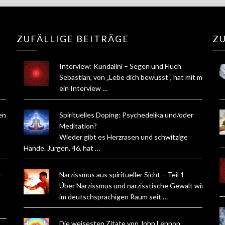
ZUFÄLLIGE BEITRÄGE
ZU
Interview: Kundalini – Segen und Fluch
Sebastian, von „Lebe dich bewusst“, hat mit mir
ein Interview …
en
Spirituelles Doping: Psychedelika und/oder
Meditation?
Wieder gibt es Herzrasen und schwitzige
Hände. Jürgen, 46, hat …
e
Narzissmus aus spiritueller Sicht – Teil 1
Über Narzissmus und narzisstische Gewalt wird
im deutschsprachigen Raum seit …
Die weisesten Zitate von John Lennon