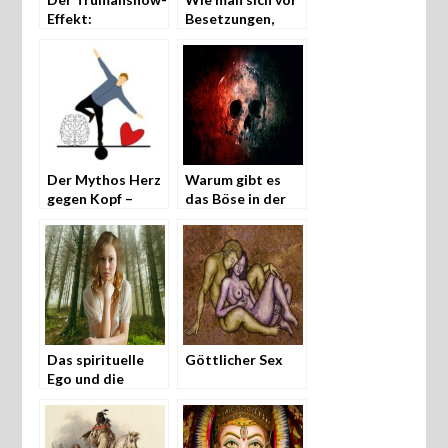
Effekt:
Besetzungen,
Aufwachen aus
Flüchen und
einer
Fremdenergien
Realitätssimulation
schützen kann
Der Mythos Herz
Warum gibt es
gegen Kopf –
das Böse in der
Gefühl gegen
Welt?
Verstand
Das spirituelle
Göttlicher Sex
Ego und die
wahre Kraft