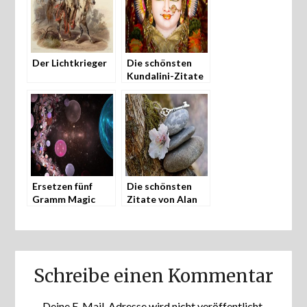
Der Lichtkrieger
Die schönsten
Kundalini-Zitate
von Carl Gustav
Jung
Ersetzen fünf
Die schönsten
Gramm Magic
Zitate von Alan
Mushrooms fünf
Watts
Jahre Therapie?
Schreibe einen Kommentar
Deine E-Mail-Adresse wird nicht veröffentlicht.