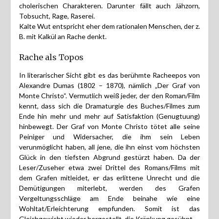
cholerischen Charakteren. Darunter fällt auch Jähzorn,
Tobsucht, Rage, Raserei.
Kalte Wut entspricht eher dem rationalen Menschen, der z.
B. mit Kalkül an Rache denkt.
Rache als Topos
In literarischer Sicht gibt es das berühmte Racheepos von
Alexandre Dumas (1802 – 1870), nämlich „Der Graf von
Monte Christo“. Vermutlich weiß jeder, der den Roman/Film
kennt, dass sich die Dramaturgie des Buches/Filmes zum
Ende hin mehr und mehr auf Satisfaktion (Genugtuung)
hinbewegt. Der Graf von Monte Christo tötet alle seine
Peiniger und Widersacher, die ihm sein Leben
verunmöglicht haben, all jene, die ihn einst vom höchsten
Glück in den tiefsten Abgrund gestürzt haben. Da der
Leser/Zuseher etwa zwei Drittel des Romans/Films mit
dem Grafen mitleidet, er das erlittene Unrecht und die
Demütigungen miterlebt, werden des Grafen
Vergeltungsschläge am Ende beinahe wie eine
Wohltat/Erleichterung empfunden. Somit ist das
Gleichgewicht wieder hergestellt, die Kränkung gesühnt.