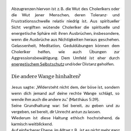
Abzugrenzen hiervon ist z. B. die Wut des Cholerikers oder
die Wut jener Menschen, deren Toleranz- und
Frustrationsschwelle relativ niedrig ist. Aus spiritueller
Sicht vergiften wütende Choleriker die spirituelle und
energetische Sphäre mit ihren Ausbrüchen, insbesondere,
wenn die Ausbrüche aus Nichtigkeiten heraus geschehen.
Gelassenheit, Meditation, Geduldübungen können dem
Choleriker helfen, wie auch Übungen zur
Aggressionsbewältigung. Dem Umfeld ist eher durch
energetischem Selbstschutz
und/oder Distanz geholfen.
Die andere Wange hinhalten?
Jesus sagte: „Widersteht nicht dem, der böse ist, sondern
wenn dich jemand auf deine rechte Wange schlägt, so
wende ihm auch die andere zu.“ (Matthäus 5:39).
Seine Grundhaltung war: Sei bereit, zu geben und zu
vergeben, sei bereit, dir Unrecht antun zu lassen.
Wiederum ist diese Haltung ethisch hochstehend, da
karmisch weitblickend.
Auf einfacherer Ebene, im Alltag z. B., ist es nicht mehr ganz