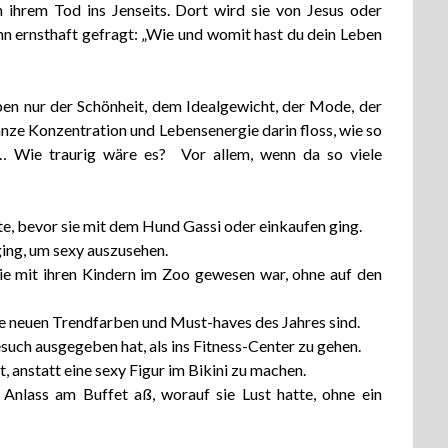
ihrem Tod ins Jenseits. Dort wird sie von Jesus oder
n ernsthaft gefragt: „Wie und womit hast du dein Leben
ben nur der Schönheit, dem Idealgewicht, der Mode, der
nze Konzentration und Lebensenergie darin floss, wie so
 … Wie traurig wäre es? Vor allem, wenn da so viele
ste, bevor sie mit dem Hund Gassi oder einkaufen ging.
 ging, um sexy auszusehen.
 sie mit ihren Kindern im Zoo gewesen war, ohne auf den
die neuen Trendfarben und Must-haves des Jahres sind.
besuch ausgegeben hat, als ins Fitness-Center zu gehen.
t, anstatt eine sexy Figur im Bikini zu machen.
n Anlass am Buffet aß, worauf sie Lust hatte, ohne ein