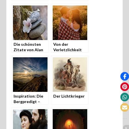
gefährlich
Zitate von
Terence McKenna
Die schönsten
Von der
Zitate von Alan
Verletzlichkeit
Watts
und
Empfindsamkeit
der Frau im Mann
Inspiration: Die
Der Lichtkrieger
Bergpredigt –
Jesus spricht …