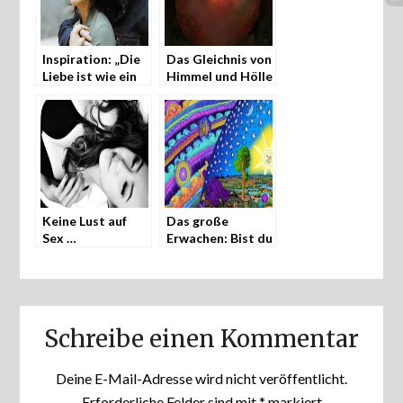
Inspiration: „Die
Das Gleichnis von
Liebe ist wie ein
Himmel und Hölle
Raum …“
Keine Lust auf
Das große
Sex …
Erwachen: Bist du
ein Wegbereiter
des Aufstiegs?
Schreibe einen Kommentar
Deine E-Mail-Adresse wird nicht veröffentlicht.
Erforderliche Felder sind mit
*
markiert